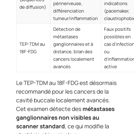
périnerveuse,
indications
de diffusion)
différenciation
(pacemaker,
tumeur/inflammation
claustrophobi
Détection de
Faux positifs
métastases
possibles en
TEP-TDM au
ganglionnaires et à
cas d’infectio
18F-FDG
distance, bilan des
ou
cancers localement
d’inflammatio
avancés
active
Le TEP-TDM au 18F-FDG est désormais
recommandé pour les cancers de la
cavité buccale localement avancés.
Cet examen détecte des
métastases
ganglionnaires non visibles au
scanner standard
, ce qui modifie la