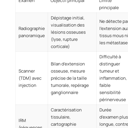
Examen
Objectif principal
Limite
principale
Dépistage initial,
Ne détecte pa
visualisation des
Radiographie
l’extension au
lésions osseuses
panoramique
tissus mous n
(lyse, rupture
les métastase
corticale)
Difficulté à
Bilan d’extension
distinguer
Scanner
osseuse, mesure
tumeur et
(TDM) avec
précise de la taille
inflammation,
injection
tumorale, repérage
faible
ganglionnaire
sensibilité
périnerveuse
Caractérisation
Durée
tissulaire,
d’examen plus
IRM
cartographie
longue, contr
(séquences