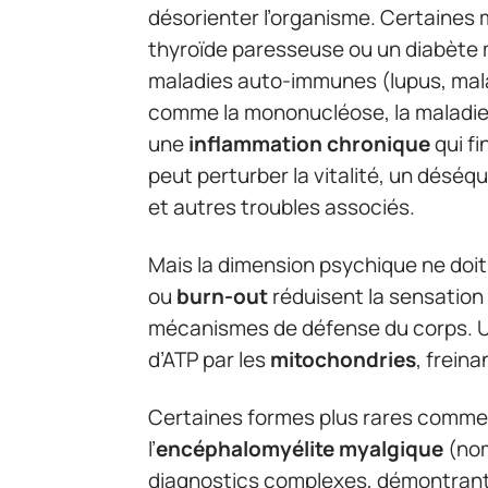
désorienter l’organisme. Certaines
thyroïde paresseuse ou un diabète m
maladies auto-immunes (lupus, mala
comme la mononucléose, la maladie 
une
inflammation chronique
qui fi
peut perturber la vitalité, un déséqui
et autres troubles associés.
Mais la dimension psychique ne doi
ou
burn-out
réduisent la sensation
mécanismes de défense du corps. Un
d’ATP par les
mitochondries
, frein
Certaines formes plus rares comme 
l’
encéphalomyélite myalgique
(nom
diagnostics complexes, démontrant 